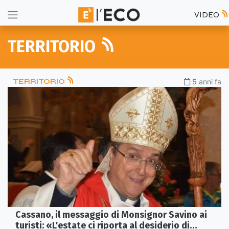
VIDEO
TERRITORIO
TERRITORIO
5 anni fa
Cassano, il messaggio di Monsignor Savino ai
turisti: «L'estate ci riporta al desiderio di