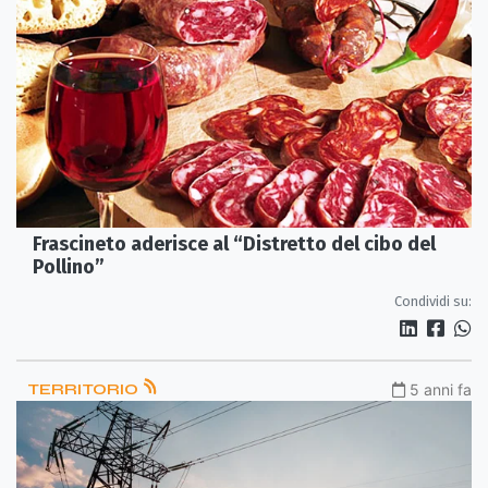
Frascineto aderisce al “Distretto del cibo del
Pollino”
Condividi su:
TERRITORIO
5 anni fa