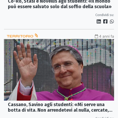
Co-Ro, Stasi e Novellis agli studenti: «Il mondo
può essere salvato solo dal soffio della scuola»
Condividi su:
TERRITORIO
4 anni fa
Cassano, Savino agli studenti: «Mi serve una
botta di vita. Non arrendetevi al nulla, cercate,
guardate»