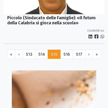
Piccolo (Sindacato delle Famiglie): «Il futuro
della Calabria si gioca nella scuola»
Condividi su:
«
‹
513
514
515
516
517
›
»