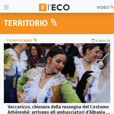
VIDEO
TERRITORIO
TERRITORIO
4 anni fa
Vaccarizzo, chiusura della rassegna del Costume
Arbëreshë: arrivano gli ambasciatori d’Albania e