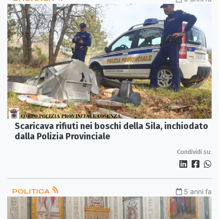
Scaricava rifiuti nei boschi della Sila, inchiodato
dalla Polizia Provinciale
Condividi su:
POLITICA
5 anni fa