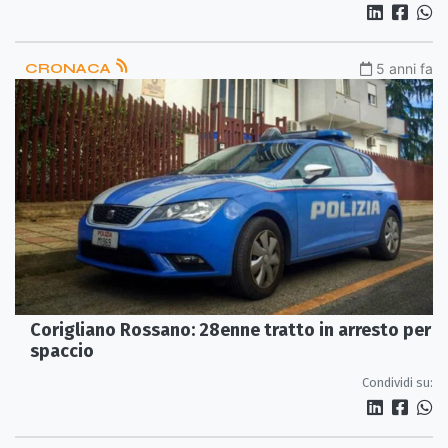
CRONACA
5 anni fa
Corigliano Rossano: 28enne tratto in arresto per
spaccio
Condividi su: