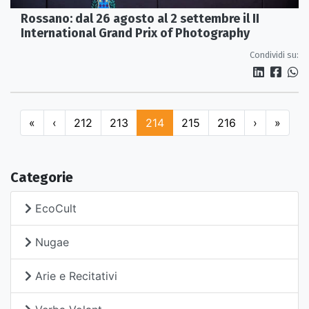
Rossano: dal 26 agosto al 2 settembre il II
International Grand Prix of Photography
Condividi su:
«
‹
212
213
214
215
216
›
»
Categorie
EcoCult
Nugae
Arie e Recitativi