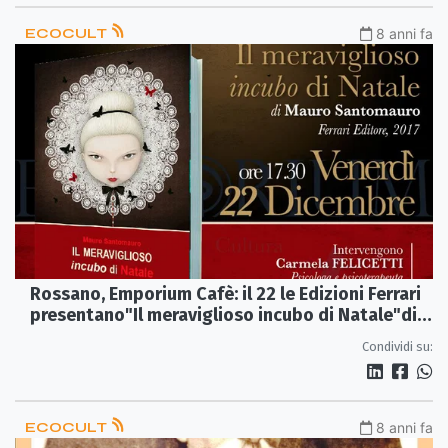
ECOCULT
8 anni fa
Rossano, Emporium Cafè: il 22 le Edizioni Ferrari
presentano"Il meraviglioso incubo di Natale"di
Santomauro
Condividi su:
ECOCULT
8 anni fa