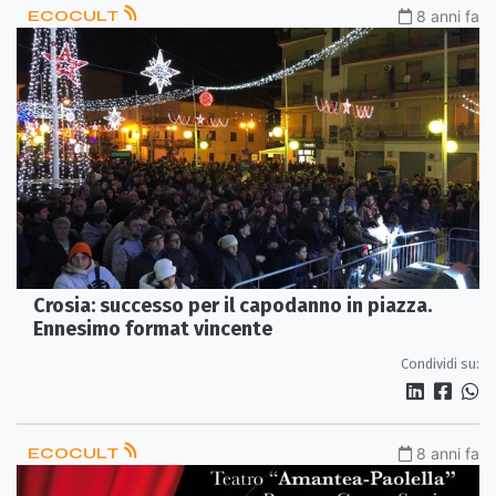
ECOCULT
8 anni fa
Crosia: successo per il capodanno in piazza.
Ennesimo format vincente
Condividi su:
ECOCULT
8 anni fa