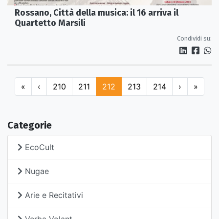
Rossano, Città della musica: il 16 arriva il
Quartetto Marsili
Condividi su:
«
‹
210
211
212
213
214
›
»
Categorie
EcoCult
Nugae
Arie e Recitativi
Verba Volant