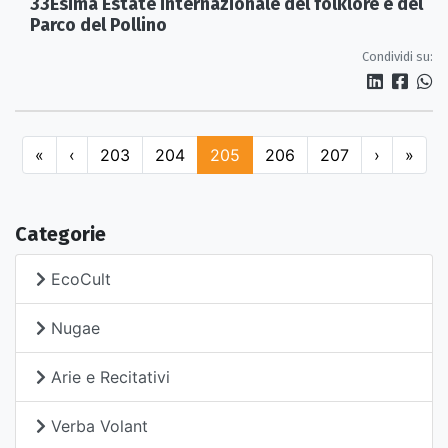
33Esima Estate internazionale del folklore e del
Parco del Pollino
Condividi su:
«
‹
203
204
205
206
207
›
»
Categorie
EcoCult
Nugae
Arie e Recitativi
Verba Volant