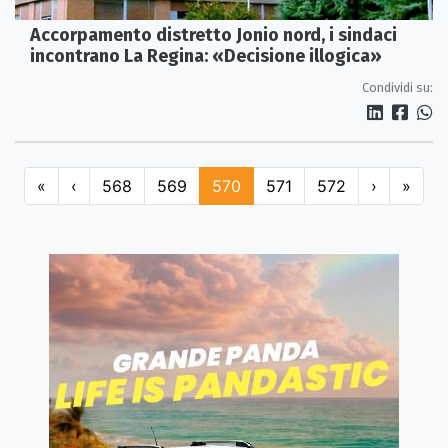
Accorpamento distretto Jonio nord, i sindaci
incontrano La Regina: «Decisione illogica»
Condividi su:
«
‹
568
569
570
571
572
›
»