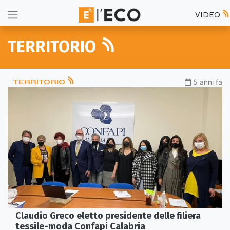
VIDEO
TERRITORIO
TERRITORIO
5 anni fa
Claudio Greco eletto presidente delle filiera
tessile-moda Confapi Calabria