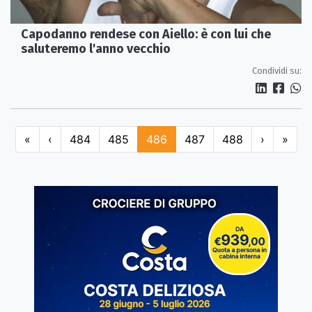
Capodanno rendese con Aiello: è con lui che
saluteremo l'anno vecchio
Condividi su:
«
‹
484
485
486
487
488
›
»