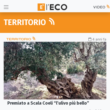
VIDEO
TERRITORIO
TERRITORIO
4 anni fa
Premiato a Scala Coeli “l’ulivo più bello”