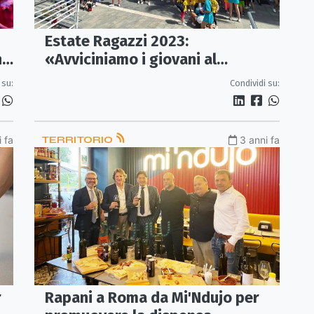
Estate Ragazzi 2023:
«Avviciniamo i giovani al
no
pecorino crotonese»
Condividi su:
 su:
 fa
TERRITORIO
3 anni fa
r
Rapani a Roma da Mi'Ndujo per