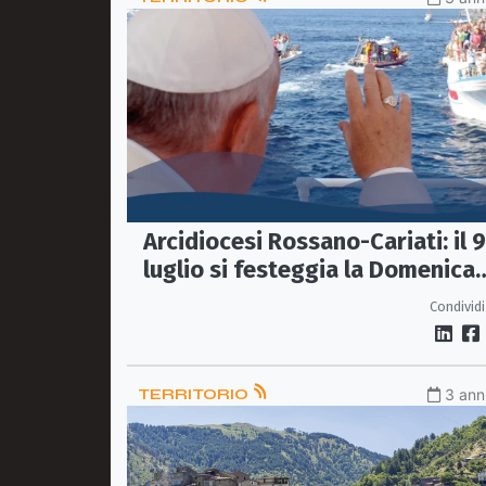
Arcidiocesi Rossano-Cariati: il 9
luglio si festeggia la Domenica
del mare
Condividi
TERRITORIO
3 anni