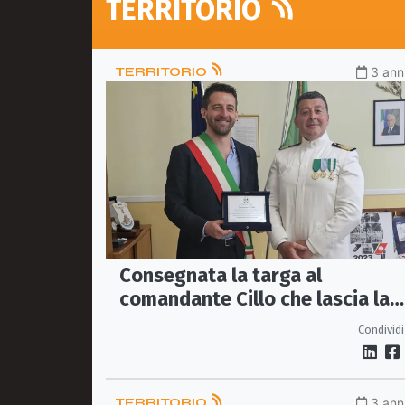
TERRITORIO
TERRITORIO
3 anni
Consegnata la targa al
comandante Cillo che lascia la
guida della Capitaneria di Porto
Condividi
di Co-Ro
TERRITORIO
3 anni