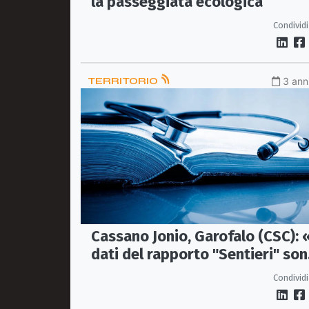
la passeggiata ecologica
Condividi
TERRITORIO
3 anni
Cassano Jonio, Garofalo (CSC): 
dati del rapporto "Sentieri" so
sconcertanti"»
Condividi