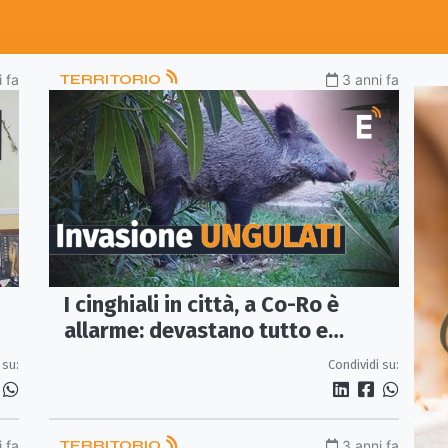
 fa
TERRITORIO
3 anni fa
I cinghiali in città, a Co-Ro è
allarme: devastano tutto e
cercano rifugio nelle aree
 su:
Condividi su:
condominiali
 fa
TERRITORIO
3 anni fa