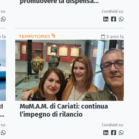
promuovere la dispensa
calabrese
 su:
Condividi su:
 fa
TERRITORIO
3 anni fa
«I
MuM.A.M. di Cariati: continua
no
l’impegno di rilancio
 su:
Condividi su: