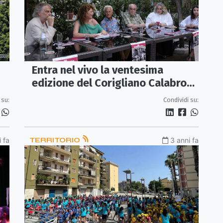
Entra nel vivo la ventesima
edizione del Corigliano Calabro
Fotografia: oggi il primo incontro
 su:
Condividi su:
 fa
TERRITORIO
3 anni fa