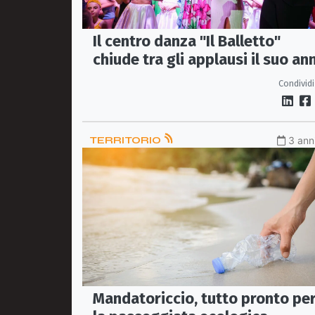
Il centro danza "Il Balletto"
chiude tra gli applausi il suo an
accademico
Condividi
TERRITORIO
3 anni
Mandatoriccio, tutto pronto pe