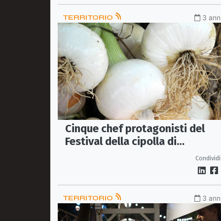
TERRITORIO
3 anni
Cinque chef protagonisti del
Festival della cipolla di
Castrovillari
Condividi
TERRITORIO
3 anni