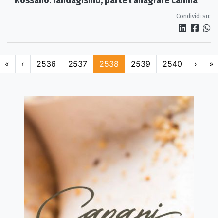
Rossano: randagismo, parte l'anagrafe canina
Condividi su:
«
‹
2536
2537
2538
2539
2540
›
»