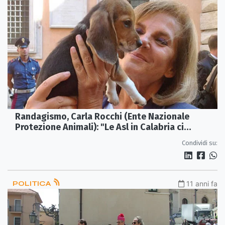
Randagismo, Carla Rocchi (Ente Nazionale
Protezione Animali): "Le Asl in Calabria ci
snobbano"
Condividi su:
POLITICA
11 anni fa