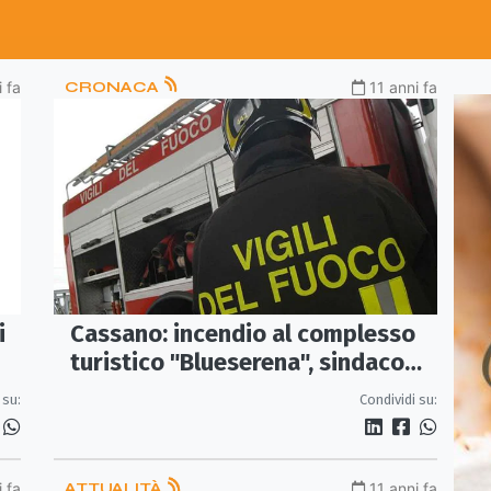
i fa
CRONACA
11 anni fa
i
Cassano: incendio al complesso
turistico "Blueserena", sindaco
subito all'opera
 su:
Condividi su:
i fa
ATTUALITÀ
11 anni fa