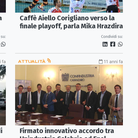
a
Caffè Aiello Corigliano verso la
finale playoff, parla Mika Hrazdira
 su:
Condividi su:
i fa
ATTUALITÀ
11 anni fa
i
Firmato innovativo accordo tra