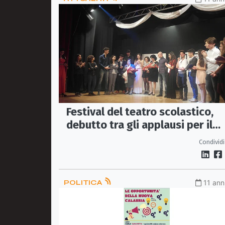
Festival del teatro scolastico,
debutto tra gli applausi per il
liceo scientifico Fortunato Brun
Condividi
di Corigliano
POLITICA
11 ann