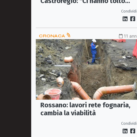
Castroregio: "Ci hanno tolto
tutto!"
Condividi
CRONACA
11 ann
Rossano: lavori rete fognaria,
cambia la viabilità
Condividi