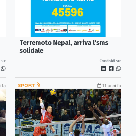
Terremoto Nepal, arriva l'sms
solidale
 su:
Condividi su:
i fa
SPORT
11 anni fa