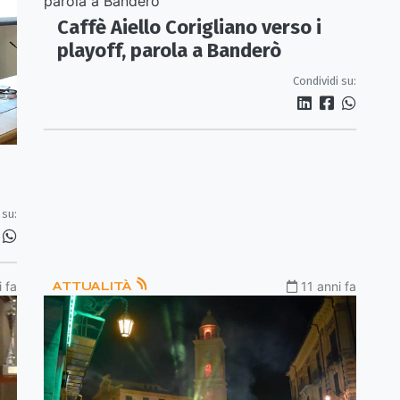
Caffè Aiello Corigliano verso i
playoff, parola a Banderò
Condividi su:
 su:
i fa
ATTUALITÀ
11 anni fa