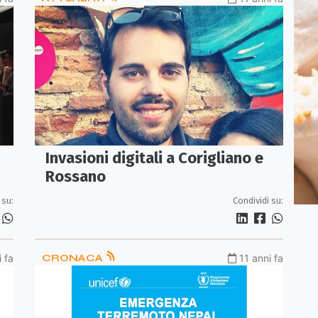
Invasioni digitali a Corigliano e
Rossano
o
 su:
Condividi su:
i fa
CRONACA
11 anni fa