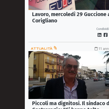
Lavoro, mercoledì 29 Guccione 
Corigliano
Condividi
ATTUALITÀ
11 ann
Piccoli ma dignitosi. Il sindaco d