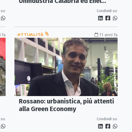
Unindustria Calabria ed Enel
Energia
 su:
Condividi su:
i fa
ATTUALITÀ
11 anni fa
Rossano: urbanistica, più attenti
alla Green Economy
 su:
Condividi su: