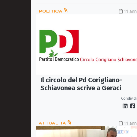
POLITICA
11 ann
Il circolo del Pd Corigliano-
Schiavonea scrive a Geraci
Condividi
ATTUALITÀ
11 ann