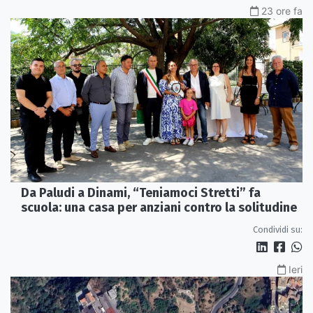
23 ore fa
Da Paludi a Dinami, “Teniamoci Stretti” fa
scuola: una casa per anziani contro la solitudine
Condividi su:
Ieri