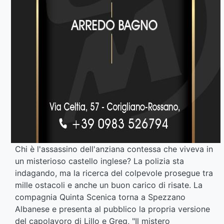
Chi è l'assassino dell'anziana contessa che viveva in
un misterioso castello inglese? La polizia sta
indagando, ma la ricerca del colpevole prosegue tra
mille ostacoli e anche un buon carico di risate. La
compagnia Quinta Scenica torna a Spezzano
Albanese e presenta al pubblico la propria versione
del capolavoro di Lillo e Greg, "Il mistero