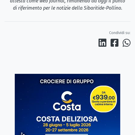
attesta come web journal, rimanendo ad oggi il punto
di riferimento per le notizie della Sibaritide-Pollino.
Condividi su: