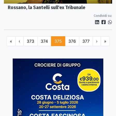
Rossano, la Santelli sull'ex Tribunale
Condividi su:
«
‹
373
374
375
376
377
›
»