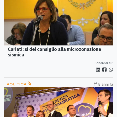
Cariati: sì del consiglio alla microzonazione
sismica
Condividi su:
POLITICA
8 anni fa