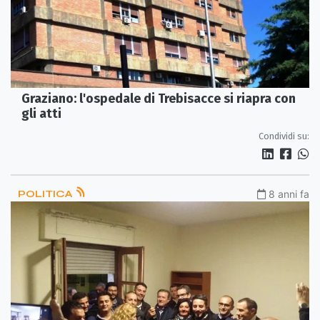
Graziano: l'ospedale di Trebisacce si riapra con
gli atti
Condividi su:
POLITICA
8 anni fa