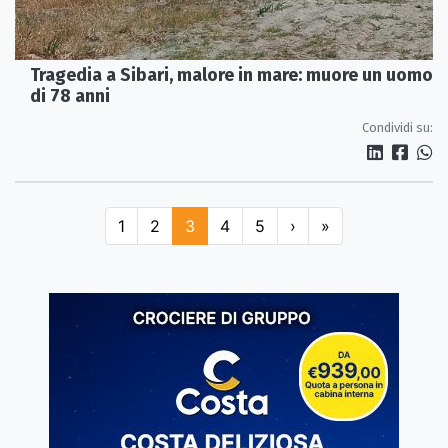
Tragedia a Sibari, malore in mare: muore un uomo
di 78 anni
Condividi su:
1
2
3
4
5
›
»