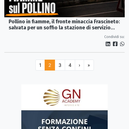
Pollino in fiamme, il fronte minaccia Frascineto:
salvata per un soffio la stazione di servizio
sull’A2
Condividi su:
1
2
3
4
›
»