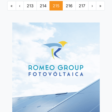
«
‹
213
214
215
216
217
›
»