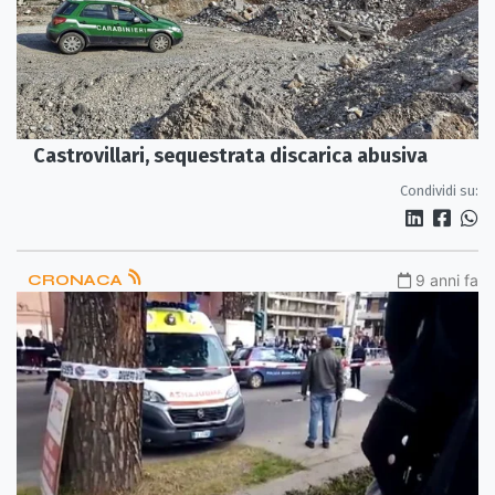
Castrovillari, sequestrata discarica abusiva
Condividi su:
CRONACA
9 anni fa