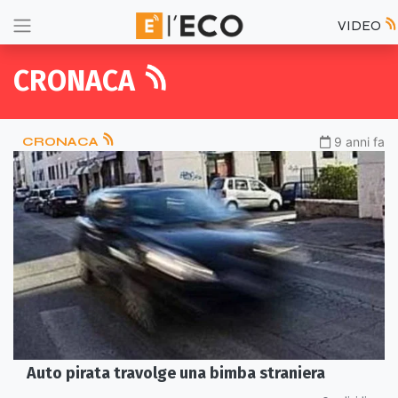
VIDEO
CRONACA
CRONACA
9 anni fa
Auto pirata travolge una bimba straniera