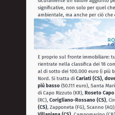
sicuramente un valore aggiunto per 
significative, non solo per quel che 
ambientale, ma anche per ciò che 
E proprio sul fronte immobiliare: tu
rientrate nella classifica dei 18 co
al di sotto dei 100.000 euro (i più 
Nord. Si tratta di
Cariati (CS), dov
più basso
(50.111 euro), Santa Mar
di Capo Rizzuto (KR),
Roseto Capo 
(RC),
Corigliano-Rossano (CS)
, Ci
(CS)
, Zapponeta (FG), Scanno (AQ)
Villapiana (CS)
, Campomarino (CB) 