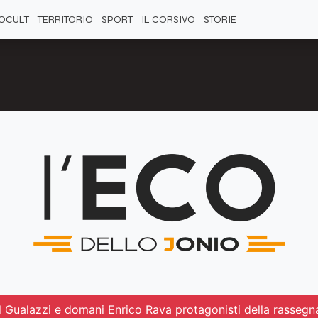
OCULT
TERRITORIO
SPORT
IL CORSIVO
STORIE
l Gualazzi e domani Enrico Rava protagonisti della rassegna