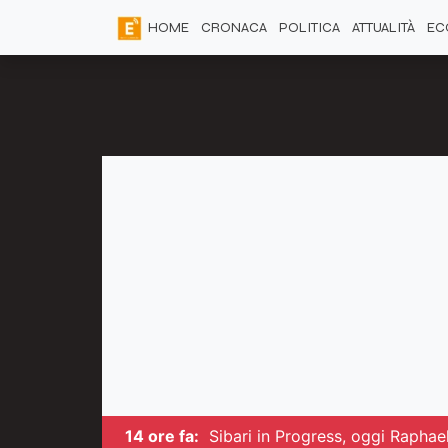
HOME
CRONACA
POLITICA
ATTUALITÀ
EC
14 ore fa:
Sibari in Progress, oggi Raphae