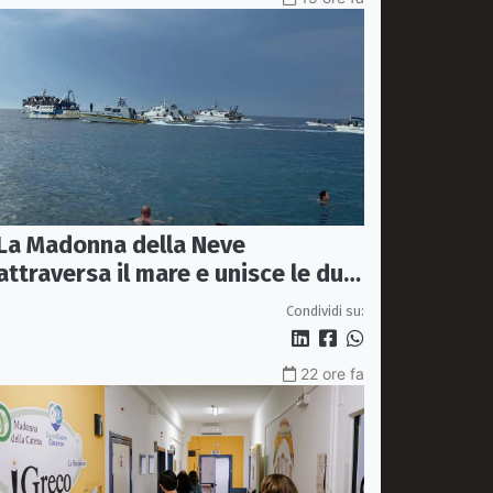
La Madonna della Neve
attraversa il mare e unisce le due
coste della città
Condividi su:
22 ore fa