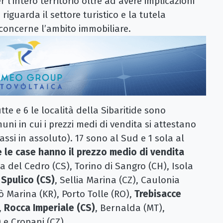
l’intero territorio oltre ad avere implicazioni
riguarda il settore turistico e la tutela
concerne l’ambito immobiliare.
tte e 6 le località della Sibaritide sono
muni in cui i prezzi medi di vendita si attestano
bassi in assoluto). 17 sono al Sud e 1 sola al
e le case hanno il prezzo medio di vendita
ia del Cedro (CS), Torino di Sangro (CH), Isola
Spulico (CS)
, Sellia Marina (CZ), Caulonia
rò Marina (KR), Porto Tolle (RO),
Trebisacce
,
Rocca Imperiale (CS)
, Bernalda (MT),
e Cropani (CZ).