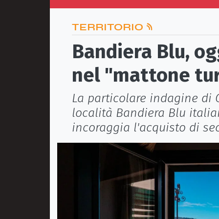
TERRITORIO
Bandiera Blu, og
nel "mattone tur
La particolare indagine di C
località Bandiera Blu itali
incoraggia l'acquisto di se