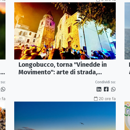
Longobucco, torna "Vinedde in
Movimento": arte di strada,
I
musica e sapori fanno rivivere il
Condividi su:
 su:
borgo
 fa
20 ore fa