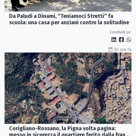
Da Paludi a Dinami, “Teniamoci Stretti” fa
scuola: una casa per anziani contro la solitudine
Condividi su:
20 ore fa
Corigliano-Rossano, la Pigna volta pagina:
messo in sicurezza il quartiere ferito dalla frana