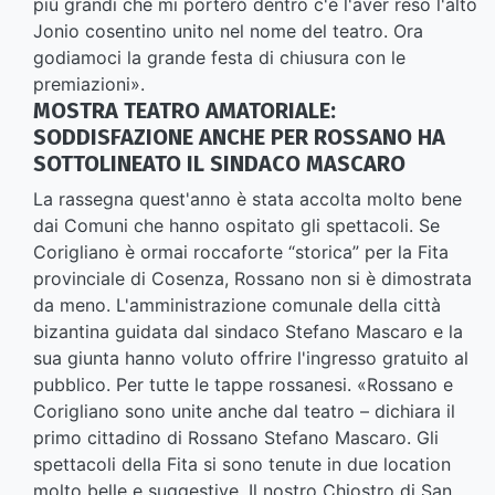
più grandi che mi porterò dentro c'è l'aver reso l'alto
Jonio cosentino unito nel nome del teatro. Ora
godiamoci la grande festa di chiusura con le
premiazioni».
MOSTRA TEATRO AMATORIALE:
SODDISFAZIONE ANCHE PER ROSSANO HA
SOTTOLINEATO IL SINDACO MASCARO
La rassegna quest'anno è stata accolta molto bene
dai Comuni che hanno ospitato gli spettacoli. Se
Corigliano è ormai roccaforte “storica” per la Fita
provinciale di Cosenza, Rossano non si è dimostrata
da meno. L'amministrazione comunale della città
bizantina guidata dal sindaco Stefano Mascaro e la
sua giunta hanno voluto offrire l'ingresso gratuito al
pubblico. Per tutte le tappe rossanesi. «Rossano e
Corigliano sono unite anche dal teatro – dichiara il
primo cittadino di Rossano Stefano Mascaro. Gli
spettacoli della Fita si sono tenute in due location
molto belle e suggestive. Il nostro Chiostro di San