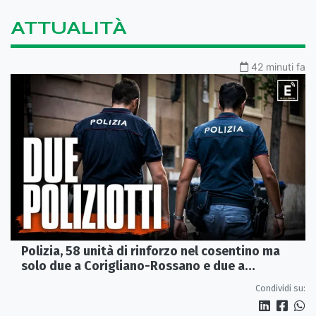
ATTUALITÀ
42 minuti fa
Polizia, 58 unità di rinforzo nel cosentino ma
solo due a Corigliano-Rossano e due a
Castrovillari
Condividi su: