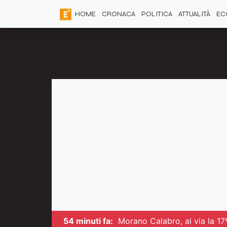
HOME
CRONACA
POLITICA
ATTUALITÀ
EC
54 minuti fa:
Morano Calabro, al via la 17