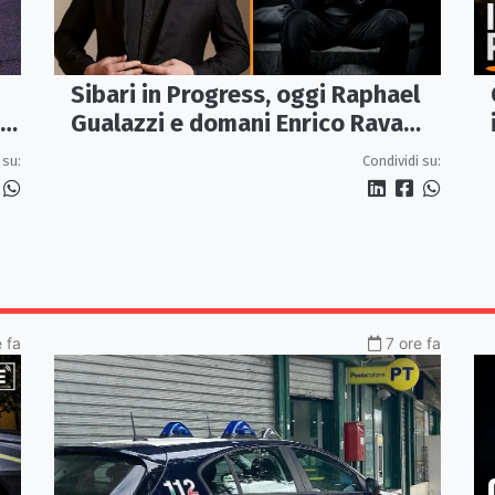
Sibari in Progress, oggi Raphael
Gualazzi e domani Enrico Rava
protagonisti della rassegna ai
 su:
Condividi su:
Parchi Archeologici
 fa
7 ore fa