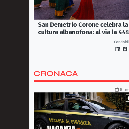
San Demetrio Corone celebra la
cultura albanofona: al via la 44ª
edizione del Festival della
Condividi
Canzone Arbëreshe
CRONACA
6 ore