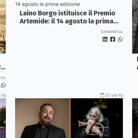
Laino Borgo istituisce il Premio
Artemide: il 14 agosto la prima
edizione
Condividi su:
va
 su:
 fa
21 ore fa