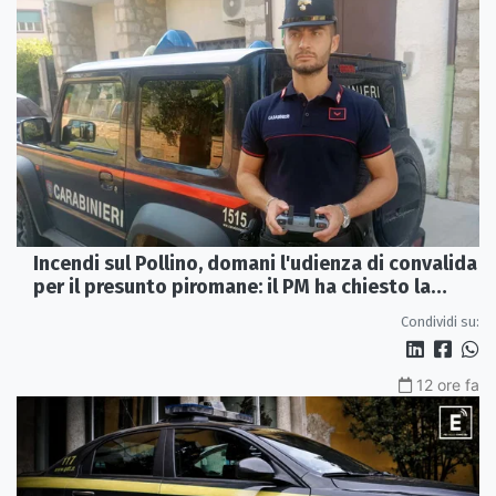
Incendi sul Pollino, domani l'udienza di convalida
per il presunto piromane: il PM ha chiesto la
misura in carcere
Condividi su:
12 ore fa