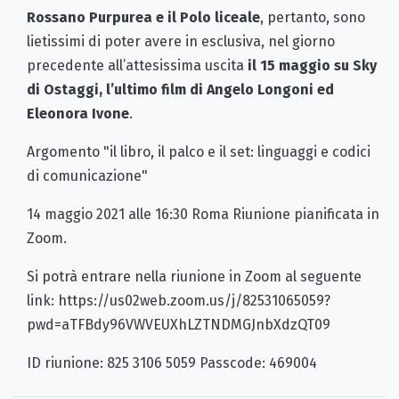
Rossano Purpurea e il Polo liceale
, pertanto, sono
lietissimi di poter avere in esclusiva, nel giorno
precedente all’attesissima uscita
il 15 maggio su Sky
di Ostaggi, l’ultimo film
di Angelo Longoni ed
Eleonora Ivone
.
Argomento "il libro, il palco e il set: linguaggi e codici
di comunicazione"
14 maggio 2021 alle 16:30 Roma Riunione pianificata in
Zoom.
Si potrà entrare nella riunione in Zoom al seguente
link: https://us02web.zoom.us/j/82531065059?
pwd=aTFBdy96VWVEUXhLZTNDMGJnbXdzQT09
ID riunione: 825 3106 5059 Passcode: 469004