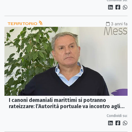
TERRITORIO
3 anni fa
I canoni demaniali marittimi si potranno
rateizzare: l’Autorità portuale va incontro agli
operatori del settore
Condividi su: