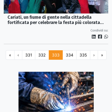
Cariati, un fiume di gente nella cittadella
fortificata per celebrare la festa più colorata
dell'anno
Condividi su:
«
‹
331
332
333
334
335
›
»