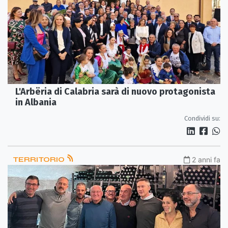
L'Arbëria di Calabria sarà di nuovo protagonista
in Albania
Condividi su:
TERRITORIO
2 anni fa