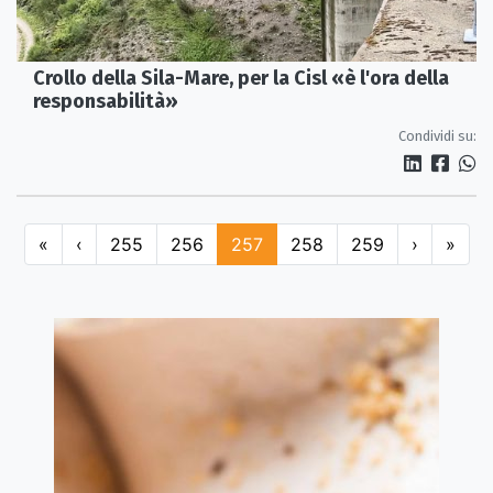
Crollo della Sila-Mare, per la Cisl «è l'ora della
responsabilità»
Condividi su:
«
‹
255
256
257
258
259
›
»