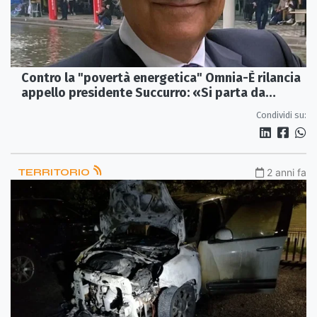
Contro la "povertà energetica" Omnia-È rilancia
appello presidente Succurro: «Si parta da
entroterra»
Condividi su:
TERRITORIO
2 anni fa