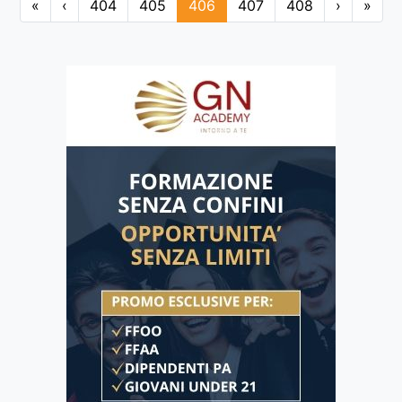
«
‹
404
405
406
407
408
›
»