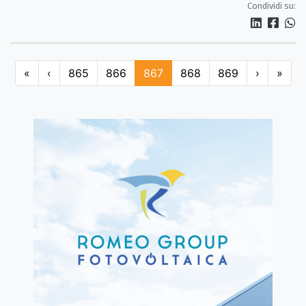
Condividi su:
«
‹
865
866
867
868
869
›
»