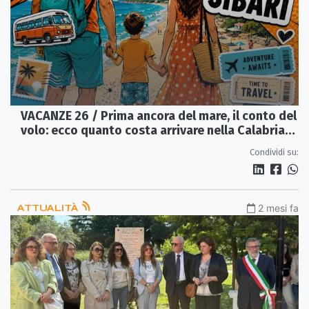
VACANZE 26 / Prima ancora del mare, il conto del
volo: ecco quanto costa arrivare nella Calabria
del nord-est
Condividi su:
ATTUALITÀ
2 mesi fa