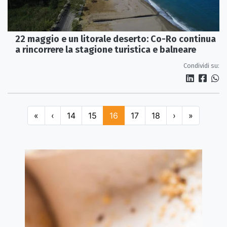
22 maggio e un litorale deserto: Co-Ro continua
a rincorrere la stagione turistica e balneare
Condividi su:
«
‹
14
15
16
17
18
›
»