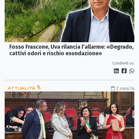
Fosso Frascone, Uva rilancia l’allarme: «Degrado,
cattivi odori e rischio esondazione»
Condividi su:
ATTUALITÀ
2 mesi fa