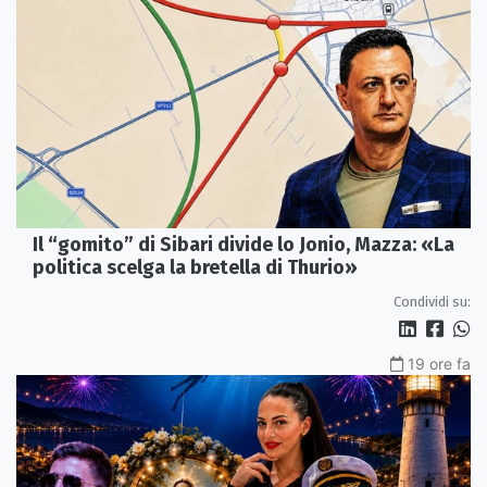
Il “gomito” di Sibari divide lo Jonio, Mazza: «La
politica scelga la bretella di Thurio»
Condividi su:
19 ore fa