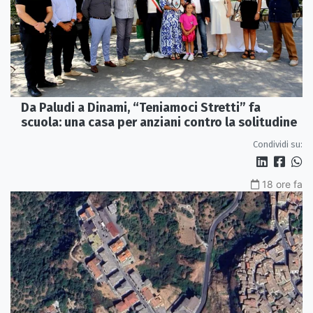
Da Paludi a Dinami, “Teniamoci Stretti” fa
scuola: una casa per anziani contro la solitudine
Condividi su:
18 ore fa