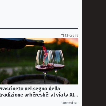
13 ore fa
Frascineto nel segno della
tradizione arbëreshë: al via la XII
edizione della Festa del Vino
Condividi su: