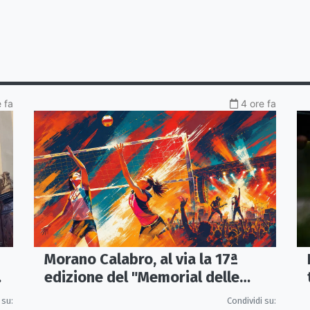
 fa
4 ore fa
Morano Calabro, al via la 17ª
edizione del "Memorial delle
Stelle"
 su:
Condividi su: