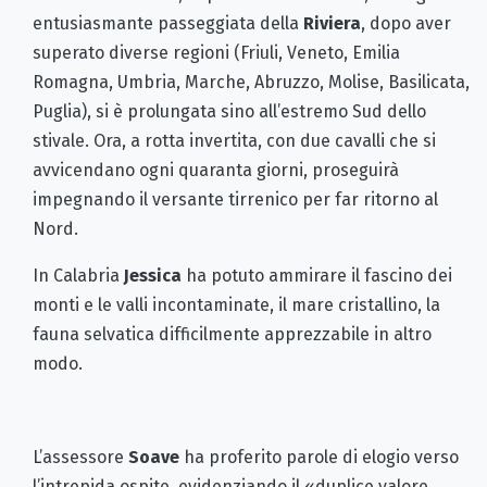
entusiasmante passeggiata della
Riviera
, dopo aver
superato diverse regioni (Friuli, Veneto, Emilia
Romagna, Umbria, Marche, Abruzzo, Molise, Basilicata,
Puglia), si è prolungata sino all’estremo Sud dello
stivale. Ora, a rotta invertita, con due cavalli che si
avvicendano ogni quaranta giorni, proseguirà
impegnando il versante tirrenico per far ritorno al
Nord.
In Calabria
Jessica
ha potuto ammirare il fascino dei
monti e le valli incontaminate, il mare cristallino, la
fauna selvatica difficilmente apprezzabile in altro
modo.
L’assessore
Soave
ha proferito parole di elogio verso
l’intrepida ospite, evidenziando il «duplice valore