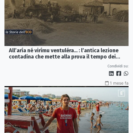
All’aría né virímu ventuléra... : l’antica lezione
contadina che mette alla prova il tempo dei
social
Condividi su:
1 mese fa