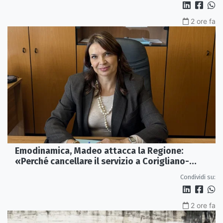
2 ore fa
Emodinamica, Madeo attacca la Regione:
«Perché cancellare il servizio a Corigliano-
Rossano?»
Condividi su:
2 ore fa