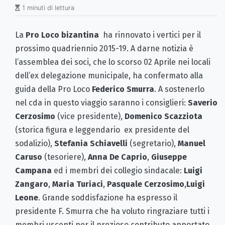
1 minuti di lettura
La
Pro Loco bizantina
ha rinnovato i vertici per il
prossimo quadriennio 2015-19. A darne notizia è
l’assemblea dei soci, che lo scorso 02 Aprile nei locali
dell’ex delegazione municipale, ha confermato alla
guida della Pro Loco
Federico Smurra
. A sostenerlo
nel cda in questo viaggio saranno i consiglieri:
Saverio
Cerzosimo
(vice presidente),
Domenico Scazziota
(storica figura e leggendario ex presidente del
sodalizio),
Stefania Schiavelli
(segretario),
Manuel
Caruso
(tesoriere),
Anna De Caprio
,
Giuseppe
Campana
ed i membri dei collegio sindacale:
Luigi
Zangaro
,
Maria Turiaci
,
Pasquale Cerzosimo
,
Luigi
Leone
. Grande soddisfazione ha espresso il
presidente F. Smurra che ha voluto ringraziare tutti i
membri uscenti per il prezioso contributo apportato