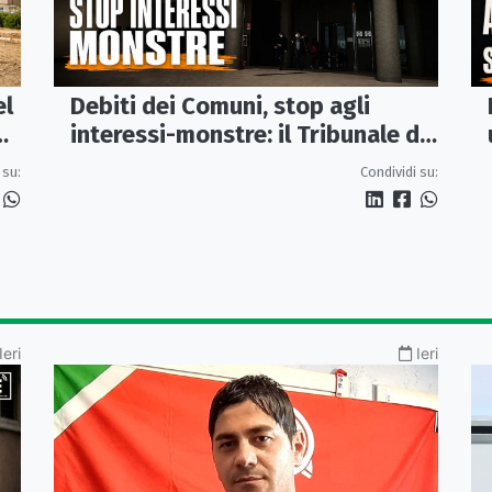
el
Debiti dei Comuni, stop agli
interessi-monstre: il Tribunale di
Castrovillari taglia il conto
 su:
Condividi su:
Ieri
Ieri