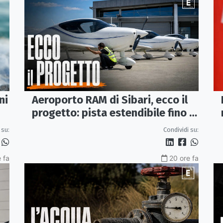
ni
Aeroporto RAM di Sibari, ecco il
progetto: pista estendibile fino a
2 km e trasporto passeggeri
 su:
Condividi su:
 fa
20 ore fa