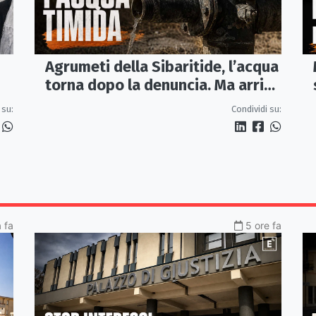
Agrumeti della Sibaritide, l’acqua
torna dopo la denuncia. Ma arriva
con un terzo della pressione
 su:
Condividi su:
a fa
5 ore fa