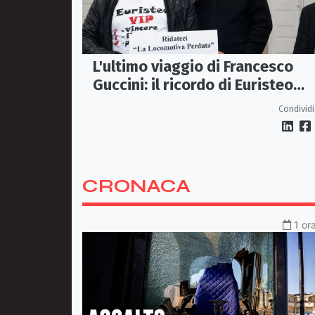
L'ultimo viaggio di Francesco
Guccini: il ricordo di Euristeo
Ceraolo, il pendolare della
Condividi
"Locomotiva Perduta"
CRONACA
1 or