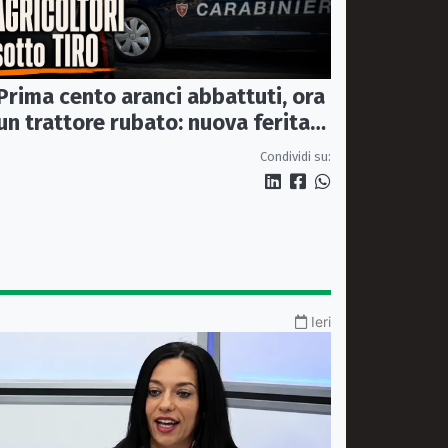
Prima cento aranci abbattuti, ora
un trattore rubato: nuova ferita
all’agricoltura della Sibaritide
Condividi su:
Ieri