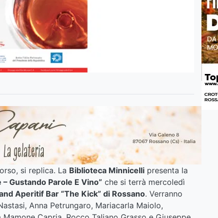
rso, si replica. La
Biblioteca Minnicelli
presenta la
ce – Gustando Parole E Vino”
che si terrà mercoledì
and Aperitif Bar “The Kick” di Rossano
. Verranno
Nastasi, Anna Petrungaro, Mariacarla Maiolo,
la Mamone Capria, Rocco Taliano Grasso e Giuseppe