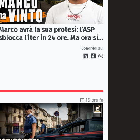
Marco avrà la sua protesi: l’ASP
sblocca l’iter in 24 ore. Ma ora si
apre il caso dell’Ufficio ausili
Condividi su:
16 ore fa