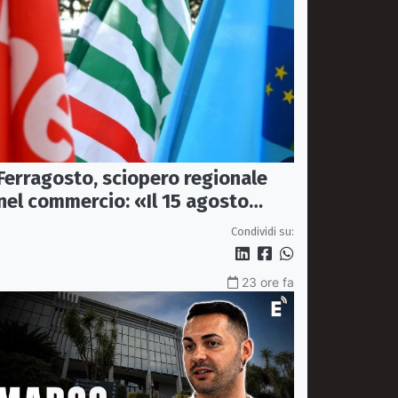
Ferragosto, sciopero regionale
nel commercio: «Il 15 agosto
negozi chiusi»
Condividi su:
23 ore fa