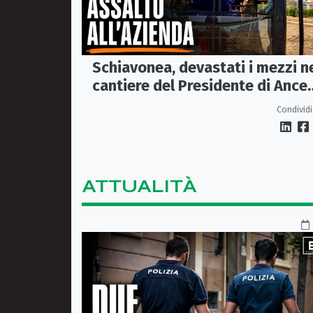
Schiavonea, devastati i mezzi n
cantiere del Presidente di Ance
Calabria Rugna. «Non ci
Condividi
fermeremo»
ATTUALITÀ