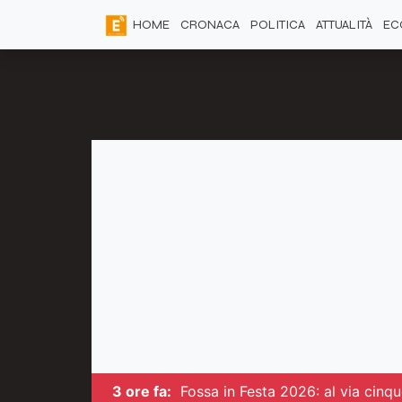
HOME
CRONACA
POLITICA
ATTUALITÀ
EC
3 ore fa:
Fossa in Festa 2026: al via cinqu