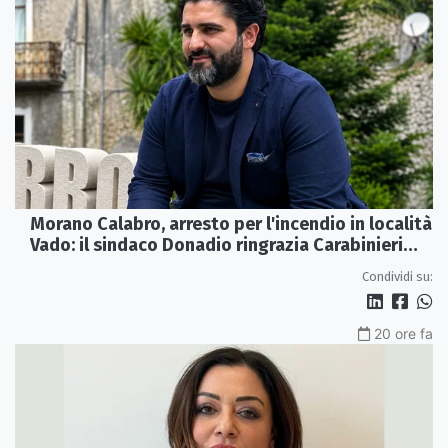
Morano Calabro, arresto per l'incendio in località
Vado: il sindaco Donadio ringrazia Carabinieri
Forestali e magistratura
Condividi su:
20 ore fa