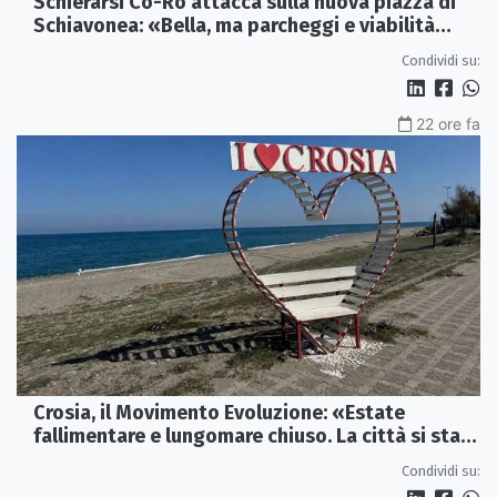
Schierarsi Co-Ro attacca sulla nuova piazza di
Schiavonea: «Bella, ma parcheggi e viabilità
sono al collasso»
Condividi su:
22 ore fa
Crosia, il Movimento Evoluzione: «Estate
fallimentare e lungomare chiuso. La città si sta
spegnendo»
Condividi su: