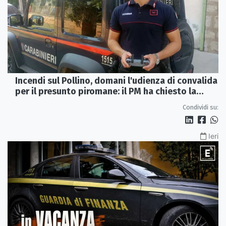
Incendi sul Pollino, domani l'udienza di convalida
per il presunto piromane: il PM ha chiesto la
misura in carcere
Condividi su:
Ieri