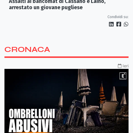
Assalti ai bancomat di Cassano e Laino,
arrestato un giovane pugliese
Condividi su:
CRONACA
Ieri