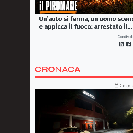
Un’auto si ferma, un uomo scen
e appicca il fuoco: arrestato il
(presunto) piromane di Morano
Condividi
CRONACA
2 giorn