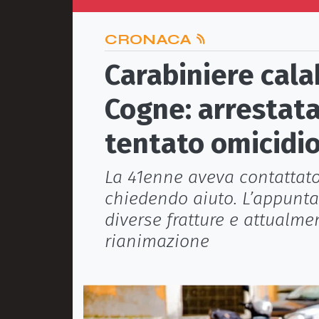
CRONACA
Carabiniere cala
Cogne: arrestat
tentato omicidi
La 41enne aveva contattato
chiedendo aiuto. L’appuntat
diverse fratture e attualmen
rianimazione