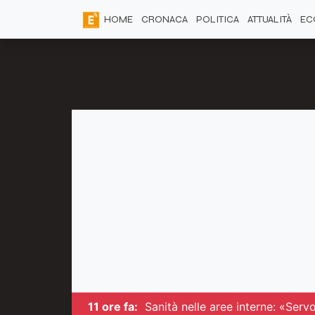
HOME
CRONACA
POLITICA
ATTUALITÀ
EC
11 ore fa:
Sanità nelle aree interne: «Serv