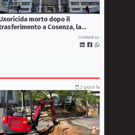
Uxoricida morto dopo il
trasferimento a Cosenza, la
Procura apre un’inchiesta
Condividi su:
2 giorni fa