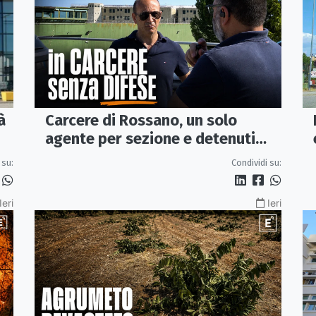
Carcere di Rossano, un solo
à
agente per sezione e detenuti
psichiatrici senza cure: «La
Condividi su:
 su:
sicurezza è venuta meno» |
VIDEO
Ieri
Ieri