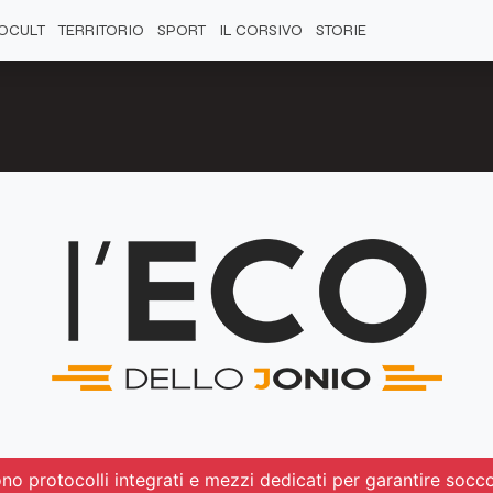
OCULT
TERRITORIO
SPORT
IL CORSIVO
STORIE
ono protocolli integrati e mezzi dedicati per garantire socc