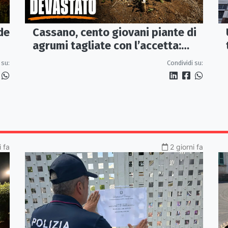
de
Cassano, cento giovani piante di
agrumi tagliate con l’accetta:
indagano i Carabinieri
 su:
Condividi su:
i fa
2 giorni fa