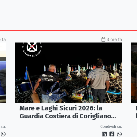
 fa
3 ore fa
Mare e Laghi Sicuri 2026: la
Guardia Costiera di Corigliano
controlla il litorale da Rocca
 su:
Condividi su:
Imperiale a Cariati.