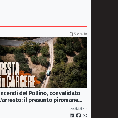
5 ore fa
Incendi del Pollino, convalidato
l'arresto: il presunto piromane
resta in carcere
Condividi su: