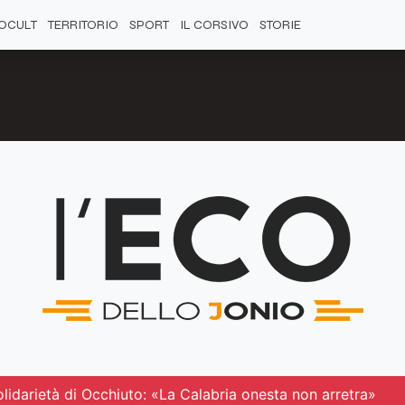
OCULT
TERRITORIO
SPORT
IL CORSIVO
STORIE
solidarietà di Occhiuto: «La Calabria onesta non arretra»