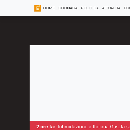
HOME
CRONACA
POLITICA
ATTUALITÀ
EC
2 ore fa:
Intimidazione a Italiana Gas, la 