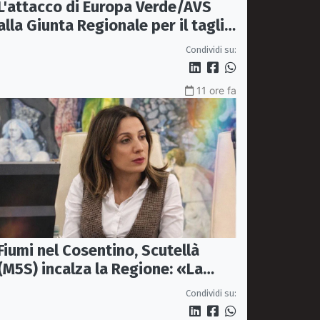
L'attacco di Europa Verde/AVS
alla Giunta Regionale per il taglio
del'emodinamica di Rossano
Condividi su:
11 ore fa
Fiumi nel Cosentino, Scutellà
(M5S) incalza la Regione: «La
prevenzione si faccia prima delle
Condividi su:
alluvioni»