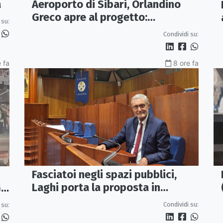
Aeroporto di Sibari, Orlandino
a
Greco apre al progetto:
 su:
«Proposta credibile da
Condividi su:
approfondire»
 fa
8 ore fa
Fasciatoi negli spazi pubblici,
Laghi porta la proposta in
IL
Regione: «Una Calabria a misura
Condividi su:
 su:
di famiglie»