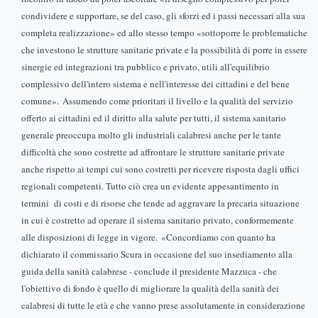
condividere e supportare, se del caso, gli sforzi ed i passi necessari alla sua
completa realizzazione» ed allo stesso tempo «sottoporre le problematiche
che investono le strutture sanitarie private e la possibilità di porre in essere
sinergie ed integrazioni tra pubblico e privato, utili all'equilibrio
complessivo dell'intero sistema e nell'interesse dei cittadini e del bene
comune».
Assumendo come prioritari il livello e la qualità del servizio
offerto ai cittadini ed il diritto alla salute per tutti, il sistema sanitario
generale preoccupa molto gli industriali calabresi anche per le tante
difficoltà che sono costrette ad affrontare le strutture sanitarie private
anche rispetto ai tempi cui sono costretti per ricevere risposta dagli uffici
regionali competenti. Tutto ciò crea un evidente appesantimento in
termini di costi e di risorse che tende ad aggravare la precaria situazione
in cui è costretto ad operare il sistema sanitario privato, conformemente
alle disposizioni di legge in vigore.
«Concordiamo con quanto ha
dichiarato il commissario Scura in occasione del suo insediamento alla
guida della sanità calabrese - conclude il presidente Mazzuca - che
l'obiettivo di fondo è quello di migliorare la qualità della sanità dei
calabresi di tutte le età e che vanno prese assolutamente in considerazione