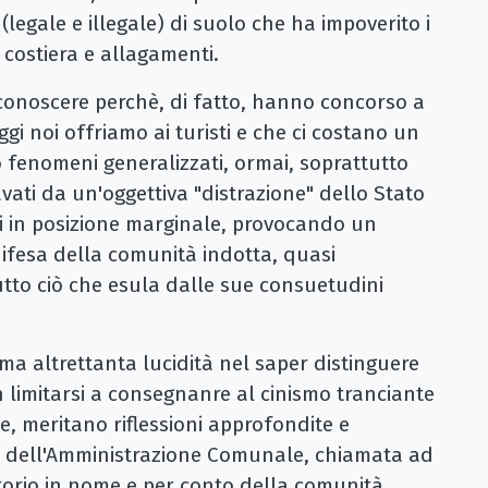
legale e illegale) di suolo che ha impoverito i
e costiera e allagamenti.
conoscere perchè, di fatto, hanno concorso a
i noi offriamo ai turisti e che ci costano un
 fenomeni generalizzati, ormai, soprattutto
vati da un'oggettiva "distrazione" dello Stato
i in posizione marginale, provocando un
difesa della comunità indotta, quasi
tto ciò che esula dalle sue consuetudini
ma altrettanta lucidità nel saper distinguere
n limitarsi a consegnanre al cinismo tranciante
e, meritano riflessioni approfondite e
io dell'Amministrazione Comunale, chiamata ad
ritorio in nome e per conto della comunità