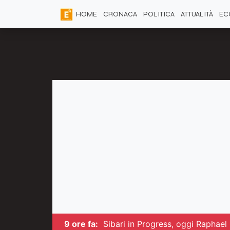
HOME
CRONACA
POLITICA
ATTUALITÀ
EC
9 ore fa:
Sibari in Progress, oggi Raphael