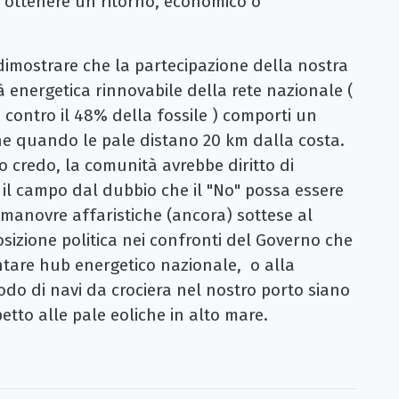
d ottenere un ritorno, economico o
i dimostrare che la partecipazione della nostra
 energetica rinnovabile della rete nazionale (
 contro il 48% della fossile ) comporti un
e quando le pale distano 20 km dalla costa.
o credo, la comunità avrebbe diritto di
il campo dal dubbio che il "No" possa essere
 manovre affaristiche (ancora) sottese al
izione politica nei confronti del Governo che
ntare hub energetico nazionale, o alla
rodo di navi da crociera nel nostro porto siano
tto alle pale eoliche in alto mare.