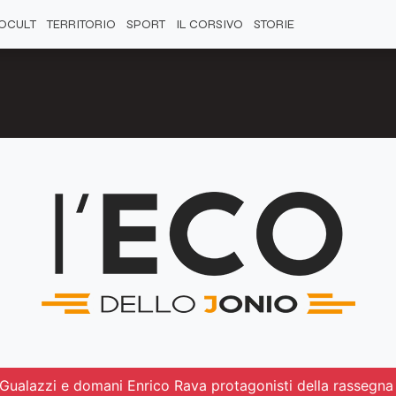
OCULT
TERRITORIO
SPORT
IL CORSIVO
STORIE
 Gualazzi e domani Enrico Rava protagonisti della rassegna 