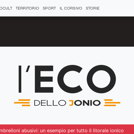
OCULT
TERRITORIO
SPORT
IL CORSIVO
STORIE
brelloni abusivi: un esempio per tutto il litorale ionico