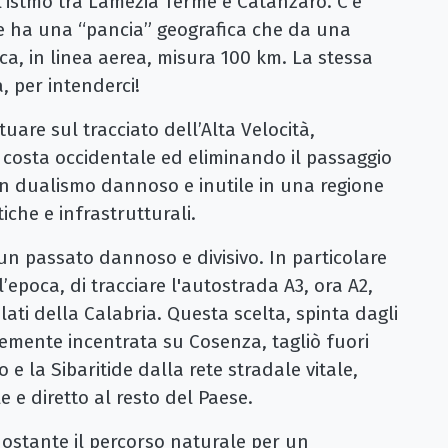
’istmo tra Lamezia Terme e Catanzaro. C’è
he ha una “pancia” geografica che da una
nica, in linea aerea, misura 100 km. La stessa
, per intenderci!
uare sul tracciato dell’Alta Velocità,
costa occidentale ed eliminando il passaggio
un dualismo dannoso e inutile in una regione
tiche e infrastrutturali.
n passato dannoso e divisivo. In particolare
l’epoca, di tracciare l'autostrada A3, ora A2,
olati della Calabria. Questa scelta, spinta dagli
rtemente incentrata su Cosenza, tagliò fuori
 la Sibaritide dalla rete stradale vitale,
e diretto al resto del Paese.
ostante il percorso naturale per un