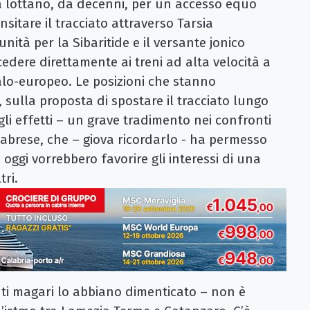
à lottano, da decenni, per un accesso equo
ansitare il tracciato attraverso Tarsia
ità per la Sibaritide e il versante jonico
edere direttamente ai treni ad alta velocità a
alo-europeo. Le posizioni che stanno
sulla proposta di spostare il tracciato lungo
 gli effetti – un grave tradimento nei confronti
abrese, che – giova ricordarlo - ha permesso
 oggi vorrebbero favorire gli interessi di una
tri.
nti magari lo abbiano dimenticato – non è