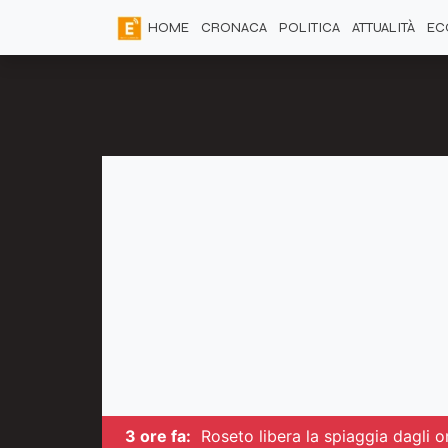
HOME
CRONACA
POLITICA
ATTUALITÀ
EC
3 ore fa:
Roseto libera la spiaggia dagli om