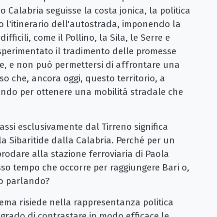
 Calabria seguisse la costa jonica, la politica
o l'itinerario dell'autostrada, imponendo la
fficili, come il Pollino, la Sila, le Serre e
 sperimentato il tradimento delle promesse
olte, e non può permettersi di affrontare una
o che, ancora oggi, questo territorio, a
tando per ottenere una mobilità stradale che
assi esclusivamente dal Tirreno significa
lla Sibaritide dalla Calabria. Perché per un
rodare alla stazione ferroviaria di Paola
tesso tempo che occorre per raggiungere Bari o,
mo parlando?
lema risiede nella rappresentanza politica
n grado di contrastare in modo efficace le