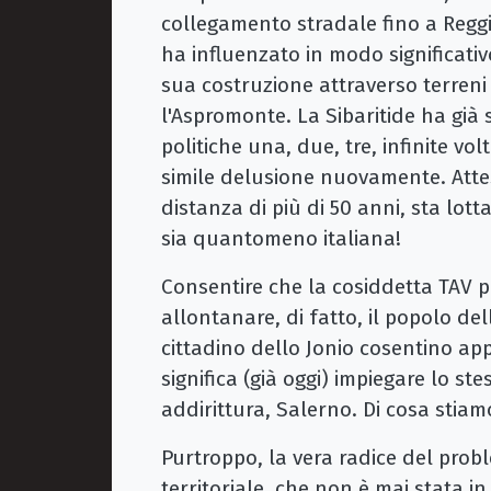
collegamento stradale fino a Reggio
ha influenzato in modo significativ
sua costruzione attraverso terreni di
l'Aspromonte. La Sibaritide ha già
politiche una, due, tre, infinite v
simile delusione nuovamente. Attes
distanza di più di 50 anni, sta lot
sia quantomeno italiana!
Consentire che la cosiddetta TAV p
allontanare, di fatto, il popolo de
cittadino dello Jonio cosentino app
significa (già oggi) impiegare lo s
addirittura, Salerno. Di cosa stia
Purtroppo, la vera radice del prob
territoriale, che non è mai stata i