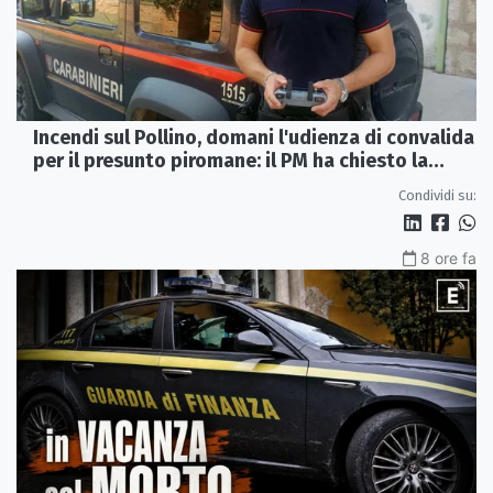
Incendi sul Pollino, domani l'udienza di convalida
per il presunto piromane: il PM ha chiesto la
misura in carcere
Condividi su:
8 ore fa