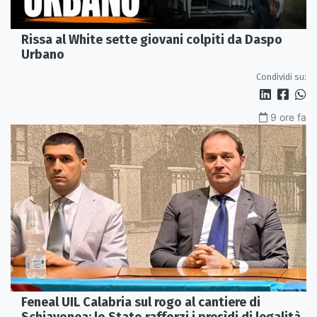
Rissa al White sette giovani colpiti da Daspo
Urbano
Condividi su:
9 ore fa
Feneal UIL Calabria sul rogo al cantiere di
Schiavonea: lo Stato rafforzi i presìdi di legalità