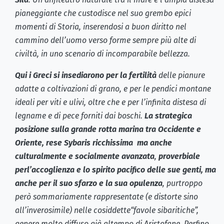
pianeggiante che custodisce nel suo grembo epici
momenti di Storia, inserendosi a buon diritto nel
cammino dell’uomo verso forme sempre più alte di
civiltà, in uno scenario di incomparabile bellezza.
Qui i Greci si insediarono per la fertilità
delle pianure
adatte a coltivazioni di grano, e per le pendici montane
ideali per viti e ulivi, oltre che e per l’infinita distesa di
legname e di pece forniti dai boschi.
La strategica
posizione sulla grande rotta marina tra Occidente e
Oriente, rese Sybaris ricchissima ma anche
culturalmente e socialmente avanzata
,
proverbiale
perl’accoglienza e lo spirito pacifico delle sue genti, ma
anche per il suo sfarzo e la sua opulenza
, purtroppo
però sommariamente rappresentate (e distorte sino
all’inverosimile) nelle cosiddette“favole sibaritiche”,
genere molto diffuso già altempo di Aristofane. Perfino