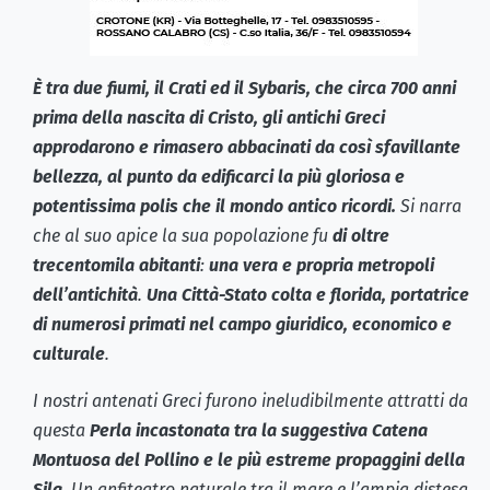
È tra due fiumi, il Crati ed il Sybaris, che circa 700 anni
prima della nascita di Cristo, gli antichi Greci
approdarono e rimasero abbacinati da così sfavillante
bellezza, al punto da edificarci la più gloriosa e
potentissima polis che il mondo antico ricordi.
Si narra
che al suo apice la sua popolazione fu
di oltre
trecentomila abitanti
:
una vera e propria metropoli
dell’antichità
.
Una Città-Stato colta e florida, portatrice
di numerosi primati nel campo giuridico, economico e
culturale
.
I nostri antenati Greci furono ineludibilmente attratti da
questa
Perla incastonata tra la suggestiva Catena
Montuosa del Pollino e le più estreme propaggini della
Sila
. Un anfiteatro naturale tra il mare e l’ampia distesa