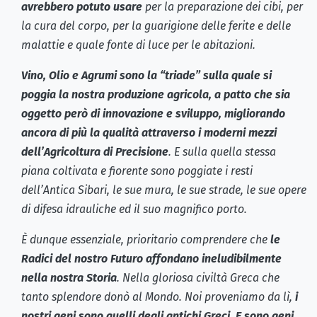
avrebbero potuto usare
per la preparazione dei cibi, per
la cura del corpo, per la guarigione delle ferite e delle
malattie e quale fonte di luce per le abitazioni.
Vino, Olio e Agrumi sono la “triade” sulla quale si
poggia la nostra produzione agricola, a patto che sia
oggetto però di innovazione e sviluppo, migliorando
ancora di più la qualità attraverso i moderni mezzi
dell’Agricoltura di Precisione
. E sulla quella stessa
piana coltivata e fiorente sono poggiate i resti
dell’Antica Sibari, le sue mura, le sue strade, le sue opere
di difesa idrauliche ed il suo magnifico porto.
È dunque essenziale, prioritario comprendere che
le
Radici del nostro Futuro affondano ineludibilmente
nella nostra Storia
. Nella gloriosa civiltà Greca che
tanto splendore donò al Mondo. Noi proveniamo da lì,
i
nostri geni sono quelli degli antichi Greci. E sono geni