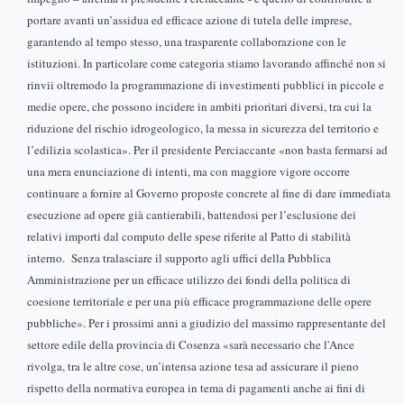
portare avanti un’assidua ed efficace azione di tutela delle imprese,
garantendo al tempo stesso, una trasparente collaborazione con le
istituzioni. In particolare come categoria stiamo lavorando affinché non si
rinvii oltremodo la programmazione di investimenti pubblici in piccole e
medie opere, che possono incidere in ambiti prioritari diversi, tra cui la
riduzione del rischio idrogeologico, la messa in sicurezza del territorio e
l’edilizia scolastica».
Per il presidente Perciaccante «non basta fermarsi ad
una mera enunciazione di intenti, ma con maggiore vigore occorre
continuare a fornire al Governo proposte concrete al fine di dare immediata
esecuzione ad opere già cantierabili, battendosi per l’esclusione dei
relativi importi dal computo delle spese riferite al Patto di stabilità
interno. Senza tralasciare il supporto agli uffici della Pubblica
Amministrazione per un efficace utilizzo dei fondi della politica di
coesione territoriale e per una più efficace programmazione delle opere
pubbliche».
Per i prossimi anni a giudizio del massimo rappresentante del
settore edile della provincia di Cosenza «sarà necessario che l'Ance
rivolga, tra le altre cose, un’intensa azione tesa ad assicurare il pieno
rispetto della normativa europea in tema di pagamenti anche ai fini di