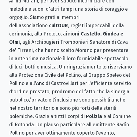
Arma Murani, per aver saputo incorniciare con
melodie e suoni d'altri tempi una storia di coraggio e
orgoglio. Siamo grati ai membri
dell'associazione
cultOUR
, registi impeccabili della
cerimonia, alla Proloco, ai
rioni Castello, Giudea e
Olmi
, agli Archibugieri Trombonieri Senatore di Cava
de' Tirreni, che hanno scelto Morano per presentare
in anteprima nazionale il loro formidabile spettacolo
di luci, botti e musica. Un ringraziamento lo riserviamo
alla Protezione Civile del Pollino, al Gruppo Speleo del
Pollino
e all'
Anc
di Castrovillari per l'efficiente servizio
d'ordine prestato, prodromo del fatto che la sinergia
pubblico/privato e l'inclusione sono possibili anche
nel nostro territorio e sono più forti delle sterili
polemiche. Grazie a tutti i corpi di
Polizia
e al Comune
di Rotonda. Un plauso particolare all'emittente Radio
Pollino per aver ottimamente coperto l'evento,