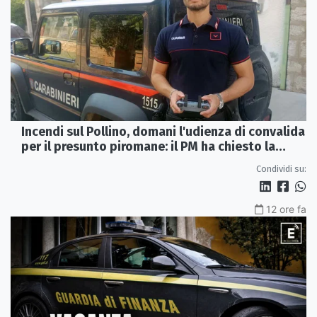
Incendi sul Pollino, domani l'udienza di convalida
per il presunto piromane: il PM ha chiesto la
misura in carcere
Condividi su:
12 ore fa