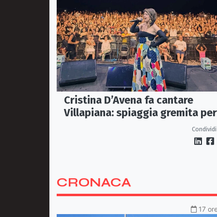
Cristina D’Avena fa cantare
Villapiana: spiaggia gremita per 
primo Cartoon Festival
Condividi
CRONACA
17 ore